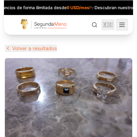
anuncios de forma ilimitada desde
9 USD/mes!
✨
Descubran nuestros 
🇪🇸
Volver a resultados