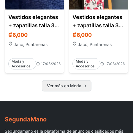
Vestidos elegantes
Vestidos elegantes
+ zapatillas talla 37
+ zapatillas talla 37
– como nuevos –
– como nuevos –
₡6,000
₡6,000
Jacó CR
Jacó CR
Jacó, Puntarenas
Jacó, Puntarenas
Moda y
Moda y
17/03/2026
17/03/2026
Accesorios
Accesorios
Ver más en Moda →
Segunda
Mano
Segundamano es la plataforma de anuncios clasificados más