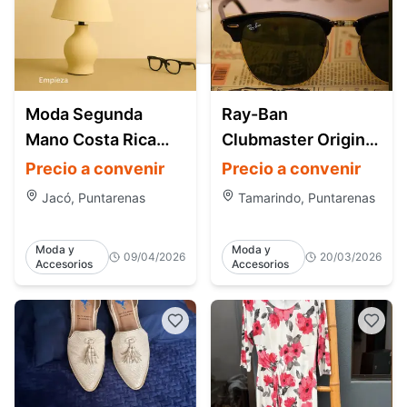
Moda Segunda
Ray-Ban
Mano Costa Rica
Clubmaster Original
Estilo y Ofertas
en Venta – Estilo
Precio a convenir
Precio a convenir
Clásico - Tamarindo
Jacó, Puntarenas
Tamarindo, Puntarenas
Moda y
Moda y
09/04/2026
20/03/2026
Accesorios
Accesorios