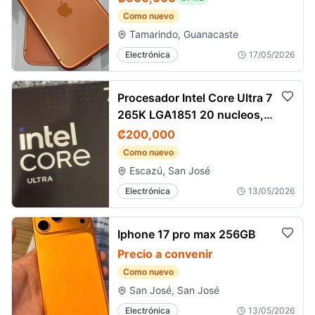
Como nuevo
Tamarindo, Guanacaste
Electrónica
17/05/2026
Procesador Intel Core Ultra 7
265K LGA1851 20 nucleos,
como nuevo
₡200,000
Como nuevo
Escazú, San José
Electrónica
13/05/2026
Iphone 17 pro max 256GB
Precio a convenir
Como nuevo
San José, San José
Electrónica
13/05/2026