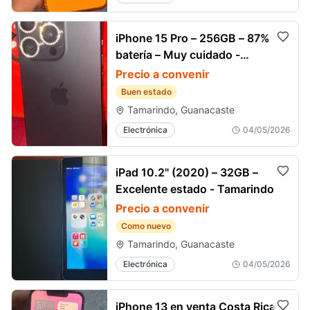
iPhone 15 Pro – 256GB – 87%
batería – Muy cuidado -
Tamarindo
Precio a convenir
Buen estado
Tamarindo, Guanacaste
Electrónica
04/05/2026
iPad 10.2" (2020) – 32GB –
Excelente estado - Tamarindo
Precio a convenir
Como nuevo
Tamarindo, Guanacaste
Electrónica
04/05/2026
iPhone 13 en venta Costa Rica