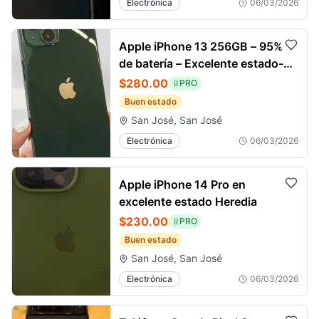
Electrónica
06/03/2026
Apple iPhone 13 256GB – 95%
de batería – Excelente estado-
Heredia
$280.00
PRO
Buen estado
San José, San José
Electrónica
06/03/2026
Apple iPhone 14 Pro en
excelente estado Heredia
$230.00
PRO
Buen estado
San José, San José
Electrónica
06/03/2026