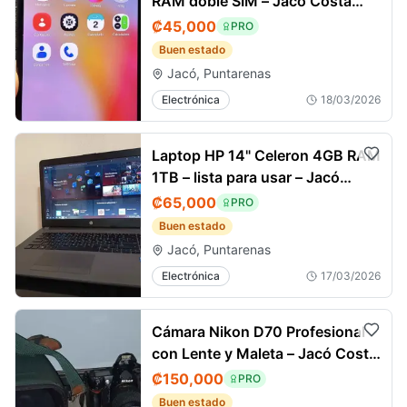
RAM doble SIM – Jacó Costa
Rica
₡45,000
PRO
Buen estado
Jacó, Puntarenas
Electrónica
18/03/2026
Laptop HP 14" Celeron 4GB RAM
1TB – lista para usar – Jacó
Costa Rica
₡65,000
PRO
Buen estado
Jacó, Puntarenas
Electrónica
17/03/2026
Cámara Nikon D70 Profesional
con Lente y Maleta – Jacó Costa
Rica
₡150,000
PRO
Buen estado