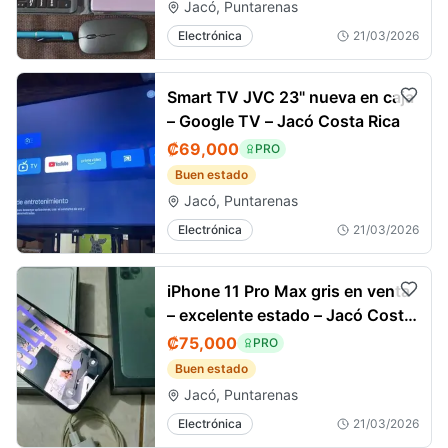
Jacó, Puntarenas
Electrónica
21/03/2026
Smart TV JVC 23" nueva en caja
– Google TV – Jacó Costa Rica
₡69,000
PRO
Buen estado
Jacó, Puntarenas
Electrónica
21/03/2026
iPhone 11 Pro Max gris en venta
– excelente estado – Jacó Costa
Rica
₡75,000
PRO
Buen estado
Jacó, Puntarenas
Electrónica
21/03/2026