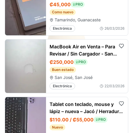
₡45,000
PRO
Como nuevo
Tamarindo, Guanacaste
Electrónica
26/03/2026
MacBook Air en Venta – Para
Revisar / Sin Cargador - San
José
₡250,000
PRO
Buen estado
San José, San José
Electrónica
22/03/2026
Tablet con teclado, mouse y
lápiz – nueva – Jacó / Herradura
Costa Rica
$110.00 / ₡55,000
PRO
Nuevo