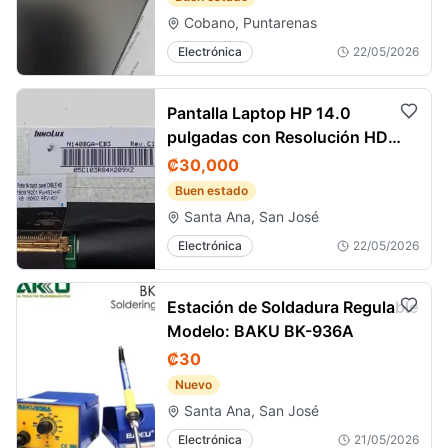
Cobano, Puntarenas
Electrónica
22/05/2026
Pantalla Laptop HP 14.0
pulgadas con Resolución HD
(1366x768)
₡30,000
Buen estado
Santa Ana, San José
Electrónica
22/05/2026
Estación de Soldadura Regulable
Modelo: BAKU BK-936A
₡30
Nuevo
Santa Ana, San José
Electrónica
21/05/2026