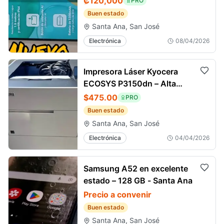
₡120,000
PRO
Buen estado
Santa Ana, San José
Electrónica
08/04/2026
Impresora Láser Kyocera
ECOSYS P3150dn – Alta
velocidad - Santa Ana
$475.00
PRO
Buen estado
Santa Ana, San José
Electrónica
04/04/2026
Samsung A52 en excelente
estado – 128 GB - Santa Ana
Precio a convenir
Buen estado
Santa Ana, San José