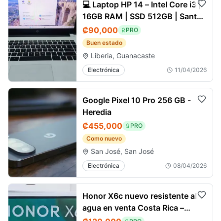
💻 Laptop HP 14 – Intel Core i3 |
16GB RAM | SSD 512GB | Santa
Cruz
₡90,000
PRO
Buen estado
Liberia, Guanacaste
Electrónica
11/04/2026
Google Pixel 10 Pro 256 GB -
Heredia
₡455,000
PRO
Como nuevo
San José, San José
Electrónica
08/04/2026
Honor X6c nuevo resistente al
agua en venta Costa Rica –
Santa Ana