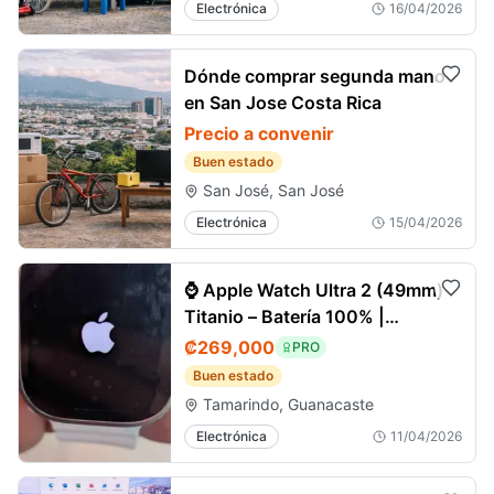
Electrónica
16/04/2026
Dónde comprar segunda mano
en San Jose Costa Rica
Precio a convenir
Buen estado
San José, San José
Electrónica
15/04/2026
⌚ Apple Watch Ultra 2 (49mm)
Titanio – Batería 100% |
Tamarindo
₡269,000
PRO
Buen estado
Tamarindo, Guanacaste
Electrónica
11/04/2026