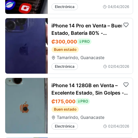
Electrónica
04/04/2026
iPhone 14 Pro en Venta – Buen
Estado, Batería 80% -
Tamarindo
₡300,000
PRO
Buen estado
Tamarindo, Guanacaste
Electrónica
02/04/2026
iPhone 14 128GB en Venta –
Excelente Estado, Sin Golpes -
Tamarindo
₡175,000
PRO
Buen estado
Tamarindo, Guanacaste
Electrónica
02/04/2026