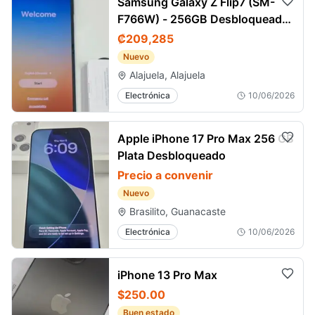
Samsung Galaxy Z Flip7 (SM-
F766W) - 256GB Desbloqueado
Azul
₡209,285
Nuevo
Alajuela, Alajuela
Electrónica
10/06/2026
Apple iPhone 17 Pro Max 256 GB
Plata Desbloqueado
Precio a convenir
Nuevo
Brasilito, Guanacaste
Electrónica
10/06/2026
iPhone 13 Pro Max
$250.00
Buen estado