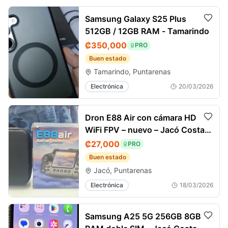
Samsung Galaxy S25 Plus
512GB / 12GB RAM - Tamarindo
₡350,000
PRO
Buen estado
Tamarindo, Puntarenas
Electrónica
20/03/2026
Dron E88 Air con cámara HD
WiFi FPV – nuevo – Jacó Costa
Rica
₡27,000
PRO
Buen estado
Jacó, Puntarenas
Electrónica
18/03/2026
Samsung A25 5G 256GB 8GB