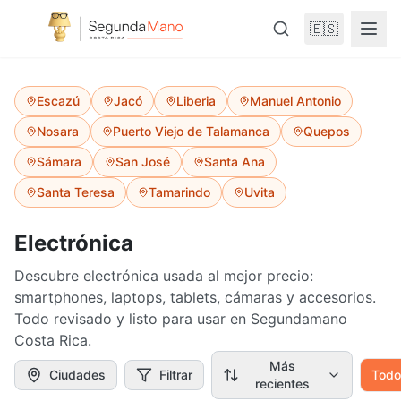
🇪🇸
Escazú
Jacó
Liberia
Manuel Antonio
Nosara
Puerto Viejo de Talamanca
Quepos
Sámara
San José
Santa Ana
Santa Teresa
Tamarindo
Uvita
Electrónica
Descubre electrónica usada al mejor precio:
smartphones, laptops, tablets, cámaras y accesorios.
Todo revisado y listo para usar en Segundamano
Costa Rica.
Más
Ciudades
Filtrar
Todo
recientes