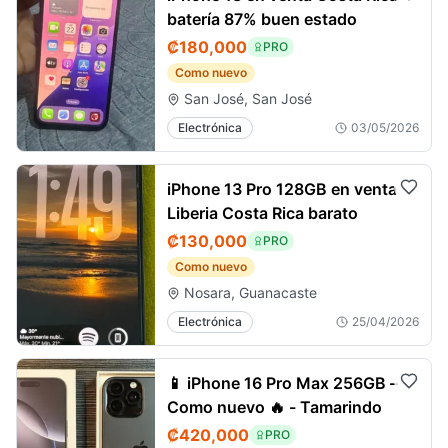
batería 87% buen estado
₡180,000
PRO
Como nuevo
San José, San José
Electrónica
03/05/2026
iPhone 13 Pro 128GB en venta
Liberia Costa Rica barato
₡130,000
PRO
Como nuevo
Nosara, Guanacaste
Electrónica
25/04/2026
📱 iPhone 16 Pro Max 256GB –
Como nuevo 🔥 - Tamarindo
₡420,000
PRO