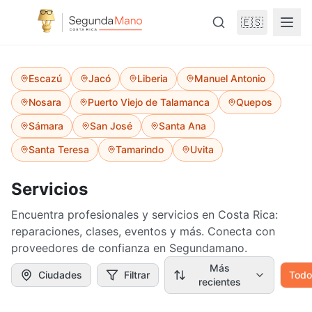
🇪🇸
Escazú
Jacó
Liberia
Manuel Antonio
Nosara
Puerto Viejo de Talamanca
Quepos
Sámara
San José
Santa Ana
Santa Teresa
Tamarindo
Uvita
Servicios
Encuentra profesionales y servicios en Costa Rica:
reparaciones, clases, eventos y más. Conecta con
proveedores de confianza en Segundamano.
Más
Ciudades
Filtrar
Todo
recientes