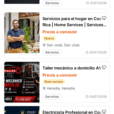
Servicios
21/07/2026
Servicios para el hogar en Costa
Rica | Home Services | Services à
domicile
Precio a convenir
Nuevo
San José, San José
Servicios
20/07/2026
Taller mecánico a domicilio AYS
Precio a convenir
Buen estado
Heredia, Heredia
Servicios
20/07/2026
Electricista Profesional en Costa