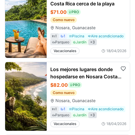
Costa Rica cerca de la playa
$71.00
PRO
Como nuevo
Nosara, Guanacaste
1
1
Piscina
Aire acondicionado
Parqueo
Jardín
+
3
Vacacionales
18/04/2026
Los mejores lugares donde
hospedarse en Nosara Costa
Rica
$82.00
PRO
Como nuevo
Nosara, Guanacaste
1
1
Piscina
Aire acondicionado
Parqueo
Jardín
+
3
Vacacionales
18/04/2026