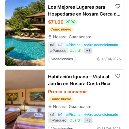
Los Mejores Lugares para
Hospedarse en Nosara Cerca de
la Playa | Costa Rica
$71.00
PRO
Como nuevo
Nosara, Guanacaste
1
1
Piscina
Aire acondicionado
Parqueo
Jardín
+
3
Vacacionales
18/04/2026
Habitación Iguana – Vista al
Jardín en Nosara Costa Rica
Precio a convenir
Como nuevo
Nosara, Guanacaste
1
1
Piscina
Aire acondicionado
Parqueo
Jardín
+
3
Vacacionales
18/04/2026