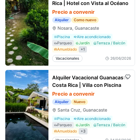
Rica | Hotel con Vista al Océano
Precio a convenir
Alquiler
Como nuevo
Nosara, Guanacaste
Piscina
Aire acondicionado
Parqueo
Jardín
Terraza / Balcón
Amueblado
+
1
Vacacionales
26/06/2026
Alquiler Vacacional Guanacaste
Costa Rica | Villa con Piscina
Precio a convenir
Alquiler
Nuevo
Santa Cruz, Guanacaste
Piscina
Aire acondicionado
Parqueo
Jardín
Terraza / Balcón
Amueblado
+
3