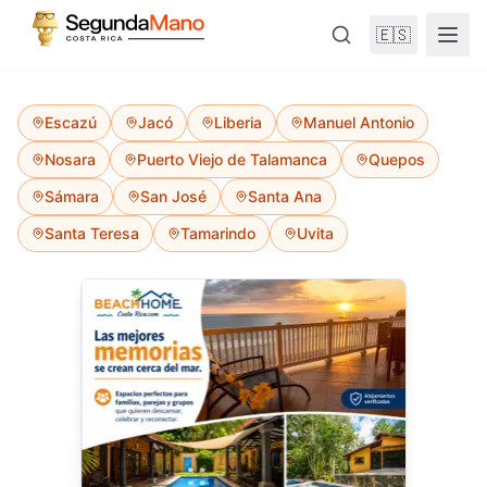
🇪🇸
Escazú
Jacó
Liberia
Manuel Antonio
Nosara
Puerto Viejo de Talamanca
Quepos
Sámara
San José
Santa Ana
Santa Teresa
Tamarindo
Uvita