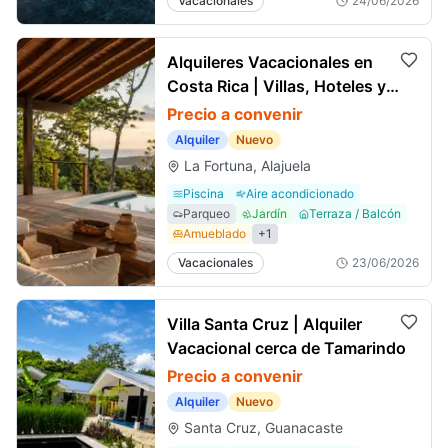
Vacacionales
24/06/2026
Alquileres Vacacionales en
Costa Rica | Villas, Hoteles y
Alojamientos
Precio a convenir
Alquiler
Nuevo
La Fortuna, Alajuela
Piscina
Aire acondicionado
Parqueo
Jardín
Terraza / Balcón
Amueblado
+
1
Vacacionales
23/06/2026
Villa Santa Cruz | Alquiler
Vacacional cerca de Tamarindo
Precio a convenir
Alquiler
Nuevo
Santa Cruz, Guanacaste