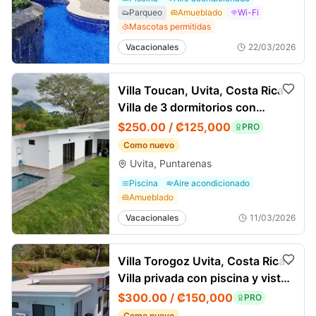
Parqueo
Amueblado
Wi-Fi
Mascotas permitidas
Vacacionales
22/03/2026
Villa Toucan, Uvita, Costa Rica
Villa de 3 dormitorios con
piscina
$250.00 / ₡125,000
PRO
Como nuevo
Uvita, Puntarenas
Piscina
Aire acondicionado
Amueblado
Vacacionales
11/03/2026
Villa Torogoz Uvita, Costa Rica -
Villa privada con piscina y vistas
espectaculares
$300.00 / ₡150,000
PRO
Como nuevo