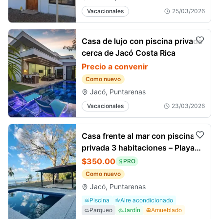
Vacacionales
25/03/2026
Casa de lujo con piscina privada
cerca de Jacó Costa Rica
Precio a convenir
Como nuevo
Jacó, Puntarenas
Vacacionales
23/03/2026
Casa frente al mar con piscina
privada 3 habitaciones – Playa
Agujas
$350.00
PRO
Como nuevo
Jacó, Puntarenas
Piscina
Aire acondicionado
Parqueo
Jardín
Amueblado