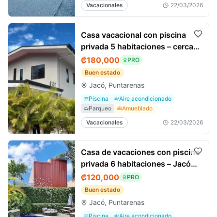
Vacacionales
22/03/2026
Casa vacacional con piscina
privada 5 habitaciones – cerca
de Jacó CR
₡180,000
PRO
Buen estado
Jacó, Puntarenas
Piscina
Aire acondicionado
Parqueo
Amueblado
Vacacionales
22/03/2026
Casa de vacaciones con piscina
privada 6 habitaciones – Jacó
CR
₡120,000
PRO
Buen estado
Jacó, Puntarenas
Piscina
Aire acondicionado