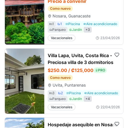
alojamiento
Precio a convenir
Como nuevo
Nosara, Guanacaste
1
1
Piscina
Aire acondicionado
Parqueo
Jardín
+
3
Vacacionales
23/04/2026
Villa Lapa, Uvita, Costa Rica -
Preciosa villa de 3 dormitorios
$250.00 / ₡125,000
PRO
Como nuevo
Uvita, Puntarenas
3
2
Piscina
Aire acondicionado
Parqueo
Jardín
+
4
Vacacionales
22/04/2026
Hospedaje asequible en Nosara