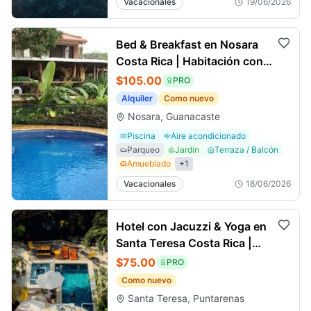
Vacacionales
19/06/2026
Bed & Breakfast en Nosara
Costa Rica | Habitación con
Vista al Océano
$105.00
PRO
Alquiler
Como nuevo
Nosara, Guanacaste
Piscina
Aire acondicionado
Parqueo
Jardín
Terraza / Balcón
Amueblado
+
1
Vacacionales
18/06/2026
Hotel con Jacuzzi & Yoga en
Santa Teresa Costa Rica |
Dreamcatcher Hotel
$75.00
PRO
Como nuevo
Santa Teresa, Puntarenas