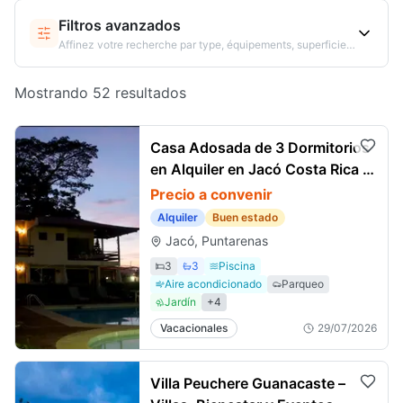
Filtros avanzados
Affinez votre recherche par type, équipements, superficie…
Mostrando 52 resultados
Casa Adosada de 3 Dormitorios
en Alquiler en Jacó Costa Rica |
Piscina, Caminar a la Playa
Precio a convenir
Alquiler
Buen estado
Jacó, Puntarenas
3
3
Piscina
Aire acondicionado
Parqueo
Jardín
+
4
Vacacionales
29/07/2026
Villa Peuchere Guanacaste –