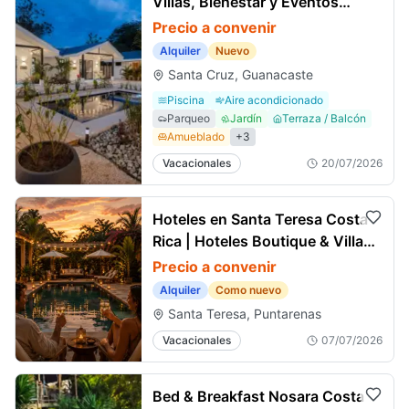
Villas, Bienestar y Eventos
Privados
Precio a convenir
Alquiler
Nuevo
Santa Cruz, Guanacaste
Piscina
Aire acondicionado
Parqueo
Jardín
Terraza / Balcón
Amueblado
+
3
Vacacionales
20/07/2026
Hoteles en Santa Teresa Costa
Rica | Hoteles Boutique & Villas
Balnéarias
Precio a convenir
Alquiler
Como nuevo
Santa Teresa, Puntarenas
Vacacionales
07/07/2026
Bed & Breakfast Nosara Costa