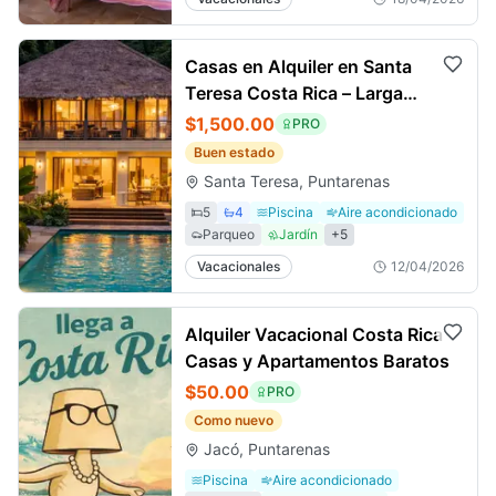
Casas en Alquiler en Santa
Teresa Costa Rica – Larga
Estancia
$1,500.00
PRO
Buen estado
Santa Teresa, Puntarenas
5
4
Piscina
Aire acondicionado
Parqueo
Jardín
+
5
Vacacionales
12/04/2026
Alquiler Vacacional Costa Rica
Casas y Apartamentos Baratos
$50.00
PRO
Como nuevo
Jacó, Puntarenas
Piscina
Aire acondicionado