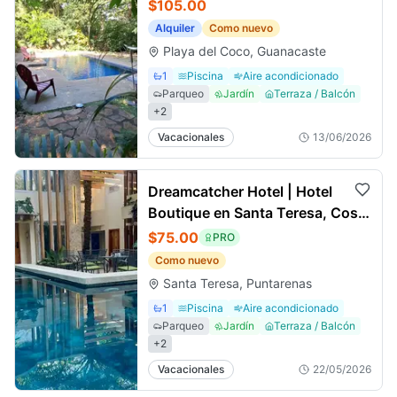
$105.00
Alquiler
Como nuevo
Playa del Coco, Guanacaste
1
Piscina
Aire acondicionado
Parqueo
Jardín
Terraza / Balcón
+
2
Vacacionales
13/06/2026
Dreamcatcher Hotel | Hotel
Boutique en Santa Teresa, Costa
Rica 🌴
$75.00
PRO
Como nuevo
Santa Teresa, Puntarenas
1
Piscina
Aire acondicionado
Parqueo
Jardín
Terraza / Balcón
+
2
Vacacionales
22/05/2026