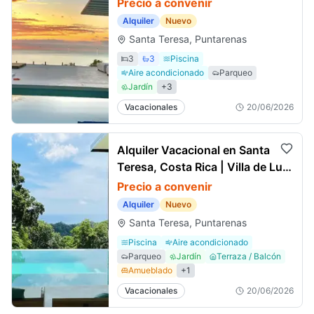
Precio a convenir
Alquiler
Nuevo
Santa Teresa, Puntarenas
3
3
Piscina
Aire acondicionado
Parqueo
Jardín
+
3
Vacacionales
20/06/2026
Alquiler Vacacional en Santa
Teresa, Costa Rica | Villa de Lujo
con Piscina Privada
Precio a convenir
Alquiler
Nuevo
Santa Teresa, Puntarenas
Piscina
Aire acondicionado
Parqueo
Jardín
Terraza / Balcón
Amueblado
+
1
Vacacionales
20/06/2026