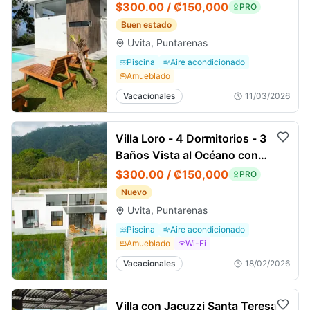
vista al Océano
$300.00 / ₡150,000
PRO
Buen estado
Uvita, Puntarenas
Piscina
Aire acondicionado
Amueblado
Vacacionales
11/03/2026
Villa Loro - 4 Dormitorios - 3
Baños Vista al Océano con
Piscina Privada Retiro Jungle
$300.00 / ₡150,000
PRO
Nuevo
Uvita, Puntarenas
Piscina
Aire acondicionado
Amueblado
Wi-Fi
Vacacionales
18/02/2026
Villa con Jacuzzi Santa Teresa