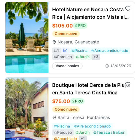
Hotel Nature en Nosara Costa
Rica | Alojamiento con Vista al
Jardín
$105.00
PRO
Como nuevo
Nosara, Guanacaste
1
1
Piscina
Aire acondicionado
Parqueo
Jardín
+
3
Vacacionales
13/05/2026
Boutique Hotel Cerca de la Playa
en Santa Teresa Costa Rica
$75.00
PRO
Como nuevo
Santa Teresa, Puntarenas
Piscina
Aire acondicionado
Parqueo
Jardín
Terraza / Balcón
Amueblado
+
1