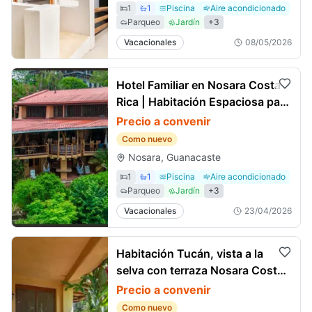
1
1
Piscina
Aire acondicionado
Parqueo
Jardín
+
3
Vacacionales
08/05/2026
Hotel Familiar en Nosara Costa
Rica | Habitación Espaciosa para
4 Huéspedes
Precio a convenir
Como nuevo
Nosara, Guanacaste
1
1
Piscina
Aire acondicionado
Parqueo
Jardín
+
3
Vacacionales
23/04/2026
Habitación Tucán, vista a la
selva con terraza Nosara Costa
Rica alojamiento
Precio a convenir
Como nuevo