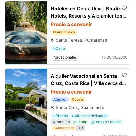
Hoteles en Costa Rica | Boutique
Hotels, Resorts y Alojamientos
con Encanto
Precio a convenir
Como nuevo
Santa Teresa, Puntarenas
Carro
Vacacionales
20/06/2026
Alquiler Vacacional en Santa
Cruz, Costa Rica | Villa cerca de
Tamarindo
Precio a convenir
Alquiler
Nuevo
Santa Cruz, Guanacaste
Piscina
Aire acondicionado
Parqueo
Jardín
Terraza / Balcón
Amueblado
+
3