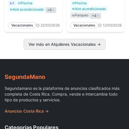
1
Piscina
Piscina
Aire acondicionado
Aire acondicionado
+
5
Parqueo
+
4
Vacacionales
22/05/2026
Vacacionales
12/05/2026
Ver más en Alquileres Vacacionales
→
Segunda
Mano
Segundamano es la plataforma de anuncios clasificados más
completa de Costa Rica. Compra, vende e intercambia todo
tipo de productos y servicios.
Anuncios Costa Rica →
Categorías Populares