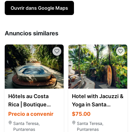
Ouvrir dans Google Maps
Anuncios similares
Hôtels au Costa
Hotel with Jacuzzi &
Rica | Boutique
Yoga in Santa
Hotels, Resorts &
Teresa Costa Rica |
Precio a convenir
$75.00
Hébergements de
Dreamcatcher Ho
Santa Teresa,
Santa Teresa,
charme
Puntarenas
Puntarenas