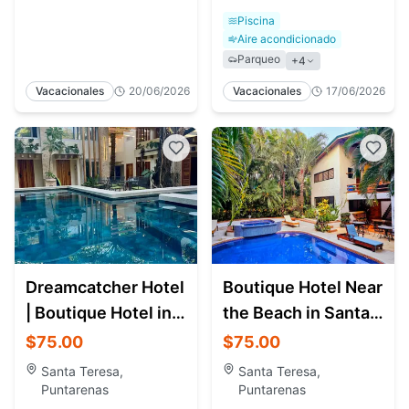
Piscina
Aire acondicionado
Parqueo
+
4
Vacacionales
20/06/2026
Vacacionales
17/06/2026
Dreamcatcher Hotel
Boutique Hotel Near
| Boutique Hotel in
the Beach in Santa
Santa Teresa, Costa
Teresa Costa Rica
$75.00
$75.00
Rica 🌴
Santa Teresa,
Santa Teresa,
Puntarenas
Puntarenas