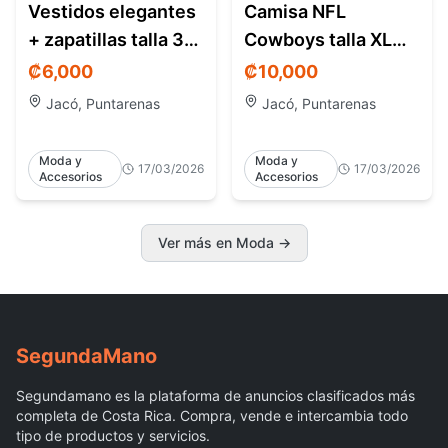
Vestidos elegantes
Camisa NFL
+ zapatillas talla 37
Cowboys talla XL
– como nuevos –
(oversize L) – Jacó
₡
6,000
₡
10,000
Jacó CR
Costa Rica
Jacó, Puntarenas
Jacó, Puntarenas
Moda y
Moda y
17/03/2026
17/03/2026
Accesorios
Accesorios
Ver más en Moda
→
Segunda
Mano
Segundamano es la plataforma de anuncios clasificados más
completa de Costa Rica. Compra, vende e intercambia todo
tipo de productos y servicios.