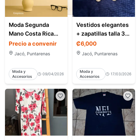
Moda Segunda
Vestidos elegantes
Mano Costa Rica
+ zapatillas talla 37
Estilo y Ofertas
– como nuevos –
Precio a convenir
₡
6,000
Jacó CR
Jacó, Puntarenas
Jacó, Puntarenas
Moda y
Moda y
09/04/2026
17/03/2026
Accesorios
Accesorios