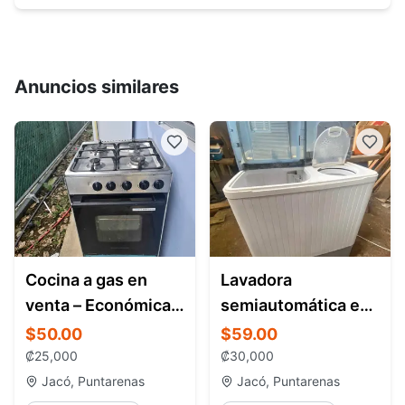
Anuncios similares
Cocina a gas en
Lavadora
venta – Económica y
semiautomática en
funcional - Jaco
venta Jacó Costa
$50.00
$59.00
Rica | Económica, 11
₡
25,000
₡
30,000
kg, buen estado
Jacó, Puntarenas
Jacó, Puntarenas