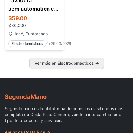
Lavadora
semiautomática en
venta Jacó Costa
$59.00
Rica | Económica, 11
₡
30,000
kg, buen estado
Jacó, Puntarenas
Electrodomésticos
29/03/2026
Ver más en Electrodomésticos
→
Segunda
Mano
Segundamano es la plataforma de anuncios clasificados más
completa de Costa Rica. Compra, vende e intercambia todo
tipo de productos y servicios.
Anuncios Costa Rica →