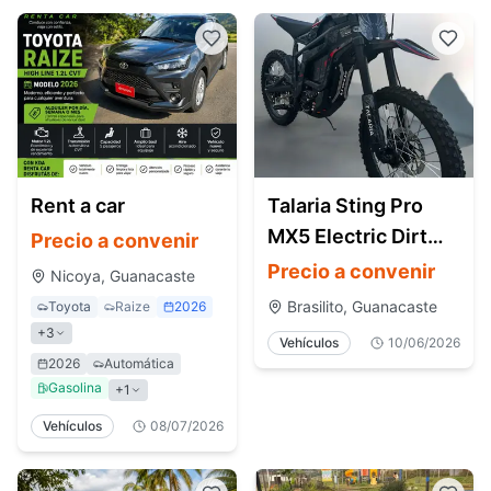
Rent a car
Talaria Sting Pro
MX5 Electric Dirt
Precio a convenir
Bike (Off-Road)
Precio a convenir
Nicoya, Guanacaste
Brasilito, Guanacaste
Toyota
Raize
2026
+
3
Vehículos
10/06/2026
2026
Automática
Gasolina
+
1
Vehículos
08/07/2026