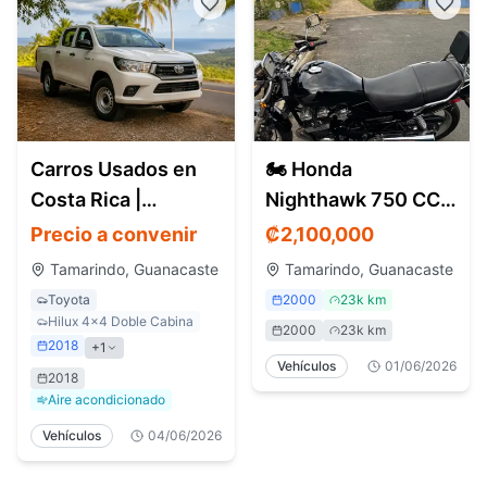
Carros Usados en
🏍️ Honda
Costa Rica |
Nighthawk 750 CC –
Encuentra
Modelo 2000
Precio a convenir
₡
2,100,000
Vehículos en Todo
Tamarindo, Guanacaste
Tamarindo, Guanacaste
el País
Toyota
2000
23k km
Hilux 4x4 Doble Cabina
2000
23k km
2018
+
1
Vehículos
01/06/2026
2018
Aire acondicionado
Vehículos
04/06/2026