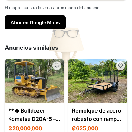
El mapa muestra la zona aproximada del anuncio.
Abrir en Google Maps
Anuncios similares
**🔥 Bulldozer
Remolque de acero
Komatsu D20A-5 –
robusto con rampa
Full hidráulico –
— ideal para motos,
₡20,000,000
₡625,000