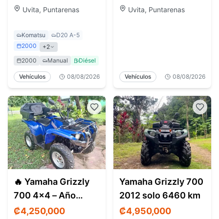
Estado excepcional
cuadraciclos, s
Uvita, Puntarenas
Uvita, Puntarenas
Komatsu
D20 A-5
2000
+2
2000
Manual
Diésel
Vehículos
08/08/2026
Vehículos
08/08/2026
🔥 Yamaha Grizzly
Yamaha Grizzly 700
700 4x4 – Año
2012 solo 6460 km
2007 – ₡4 250 000
₡4,250,000
₡4,950,000