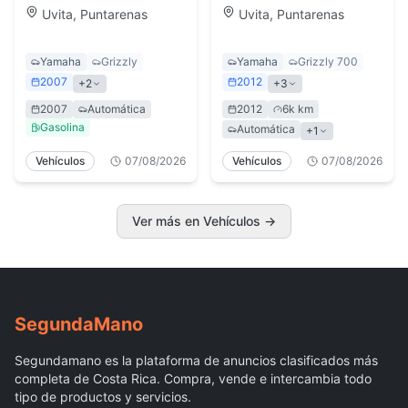
🔥
Uvita, Puntarenas
Uvita, Puntarenas
Yamaha
Grizzly
Yamaha
Grizzly 700
2007
2012
+2
+3
2007
Automática
2012
6k km
Gasolina
Automática
+1
Vehículos
07/08/2026
Vehículos
07/08/2026
Ver más en Vehículos →
Segunda
Mano
Segundamano es la plataforma de anuncios clasificados más
completa de Costa Rica. Compra, vende e intercambia todo
tipo de productos y servicios.