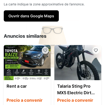
La carte indique la zone approximative de l’annonce.
Ouvrir dans Google Maps
Anuncios similares
Rent a car
Talaria Sting Pro
MX5 Electric Dirt
Bike (Off-Road)
Precio a convenir
Precio a convenir