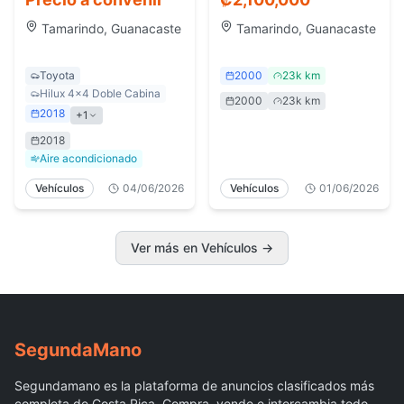
Vehículos en Todo
Tamarindo, Guanacaste
Tamarindo, Guanacaste
el País
Toyota
2000
23k km
Hilux 4x4 Doble Cabina
2000
23k km
2018
+
1
2018
Aire acondicionado
Vehículos
04/06/2026
Vehículos
01/06/2026
Ver más en Vehículos
→
Segunda
Mano
Segundamano es la plataforma de anuncios clasificados más
completa de Costa Rica. Compra, vende e intercambia todo