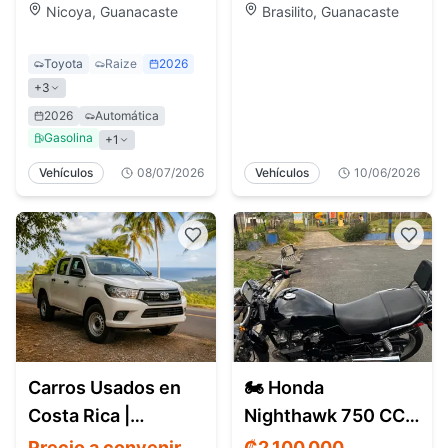
Nicoya, Guanacaste
Brasilito, Guanacaste
Toyota
Raize
2026
+
3
2026
Automática
Gasolina
+
1
Vehículos
08/07/2026
Vehículos
10/06/2026
Carros Usados en
🏍️ Honda
Costa Rica |
Nighthawk 750 CC –
Encuentra
Modelo 2000
Precio a convenir
₡
2,100,000