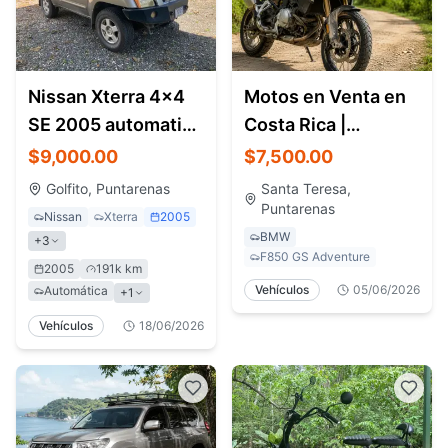
Nissan Xterra 4x4
Motos en Venta en
SE 2005 automatic -
Costa Rica |
leather interior
Motocicletas,
$9,000.00
$7,500.00
Adventure Bikes y
Golfito, Puntarenas
Santa Teresa,
Touring
Puntarenas
Nissan
Xterra
2005
BMW
+
3
F850 GS Adventure
2005
191k km
Vehículos
05/06/2026
Automática
+
1
Vehículos
18/06/2026