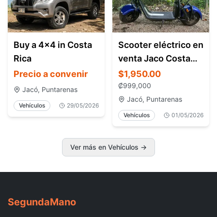
Buy a 4x4 in Costa
Scooter eléctrico en
Rica
venta Jaco Costa
Rica casi nuevo
Precio a convenir
$1,950.00
₡
999,000
Jacó, Puntarenas
Jacó, Puntarenas
Vehículos
29/05/2026
Vehículos
01/05/2026
Ver más en Vehículos
→
Segunda
Mano