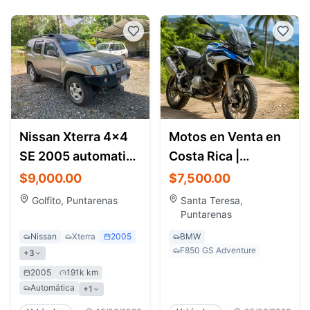
Nissan Xterra 4x4
Motos en Venta en
SE 2005 automatic -
Costa Rica |
leather interior
Motocicletas,
$9,000.00
$7,500.00
Adventure Bikes y
Golfito, Puntarenas
Santa Teresa,
Touring
Puntarenas
Nissan
Xterra
2005
BMW
F850 GS Adventure
+3
2005
191k km
Automática
+1