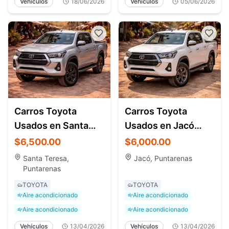
Vehículos
18/06/2026
Vehículos
05/06/2026
Carros Toyota
Carros Toyota
Usados en Santa
Usados en Jacó
Teresa Costa Rica –
Costa Rica – Venta y
$6,500.00
$6,000.00
4x4 y Pickup
Clasificados
Santa Teresa,
Jacó, Puntarenas
Puntarenas
TOYOTA
TOYOTA
Aire acondicionado
Aire acondicionado
Aire acondicionado
Aire acondicionado
Vehículos
13/04/2026
Vehículos
13/04/2026