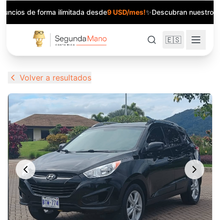
anuncios de forma ilimitada desde
9 USD/mes!
✨
Descubran nuestros 
🇪🇸
Volver a resultados