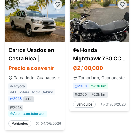
Carros Usados en
🏍️ Honda
Costa Rica |
Nighthawk 750 CC –
Encuentra
Modelo 2000
Precio a convenir
₡
2,100,000
Vehículos en Todo
Tamarindo, Guanacaste
Tamarindo, Guanacaste
el País
Toyota
2000
23k km
Hilux 4x4 Doble Cabina
2000
23k km
2018
+
1
Vehículos
01/06/2026
2018
Aire acondicionado
Vehículos
04/06/2026