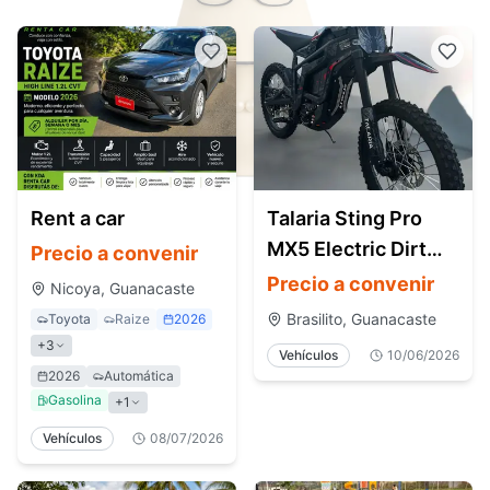
Rent a car
Talaria Sting Pro
MX5 Electric Dirt
Precio a convenir
Bike (Off-Road)
Precio a convenir
Nicoya, Guanacaste
Brasilito, Guanacaste
Toyota
Raize
2026
+
3
Vehículos
10/06/2026
2026
Automática
Gasolina
+
1
Vehículos
08/07/2026