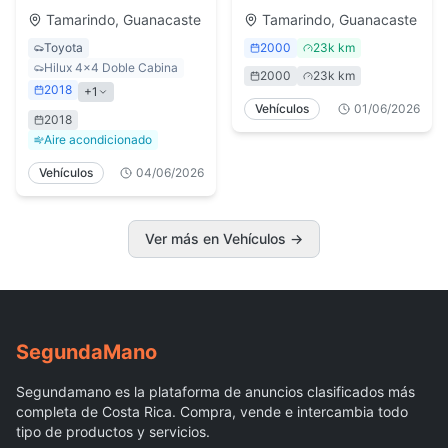
Vehículos en Todo
Tamarindo, Guanacaste
Tamarindo, Guanacaste
el País
Toyota
2000
23k km
Hilux 4x4 Doble Cabina
2000
23k km
2018
+
1
Vehículos
01/06/2026
2018
Aire acondicionado
Vehículos
04/06/2026
Ver más en Vehículos
→
Segunda
Mano
Segundamano es la plataforma de anuncios clasificados más
completa de Costa Rica. Compra, vende e intercambia todo
tipo de productos y servicios.