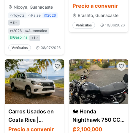
Bike (Off-Road)
Precio a convenir
Nicoya, Guanacaste
Brasilito, Guanacaste
Toyota
Raize
2026
+
3
Vehículos
10/06/2026
2026
Automática
Gasolina
+
1
Vehículos
08/07/2026
Carros Usados en
🏍️ Honda
Costa Rica |
Nighthawk 750 CC –
Encuentra
Modelo 2000
Precio a convenir
₡
2,100,000