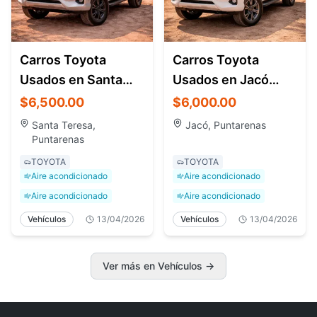
Carros Toyota
Carros Toyota
Usados en Santa
Usados en Jacó
Teresa Costa Rica –
Costa Rica – Venta y
$6,500.00
$6,000.00
4x4 y Pickup
Clasificados
Santa Teresa,
Jacó, Puntarenas
Puntarenas
TOYOTA
TOYOTA
Aire acondicionado
Aire acondicionado
Aire acondicionado
Aire acondicionado
Vehículos
13/04/2026
Vehículos
13/04/2026
Ver más en Vehículos
→