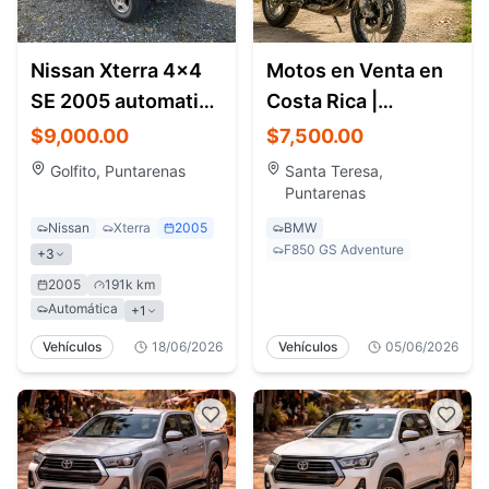
Nissan Xterra 4x4
Motos en Venta en
SE 2005 automatic -
Costa Rica |
leather interior
Motocicletas,
$9,000.00
$7,500.00
Adventure Bikes y
Golfito, Puntarenas
Santa Teresa,
Touring
Puntarenas
Nissan
Xterra
2005
BMW
F850 GS Adventure
+
3
2005
191k km
Automática
+
1
Vehículos
18/06/2026
Vehículos
05/06/2026