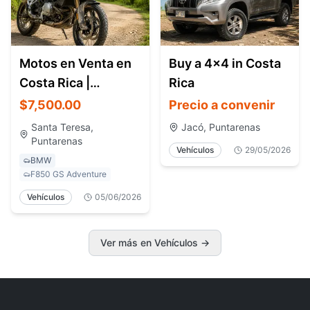
Motos en Venta en
Buy a 4x4 in Costa
Costa Rica |
Rica
Motocicletas,
$7,500.00
Precio a convenir
Adventure Bikes y
Santa Teresa,
Jacó, Puntarenas
Touring
Puntarenas
Vehículos
29/05/2026
BMW
F850 GS Adventure
Vehículos
05/06/2026
Ver más en Vehículos
→