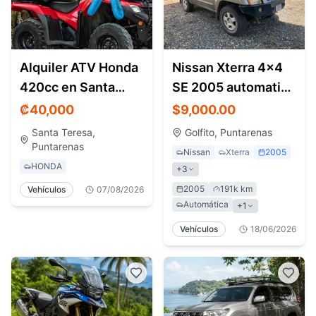
Alquiler ATV Honda
Nissan Xterra 4x4
420cc en Santa
SE 2005 automatic -
Teresa |
leather interior
₡
40,000
$9,000.00
Cuadraciclo con
Santa Teresa,
Golfito, Puntarenas
surf rack
Puntarenas
Nissan
Xterra
2005
HONDA
+
3
2005
191k km
Vehículos
07/08/2026
Automática
+
1
Vehículos
18/06/2026