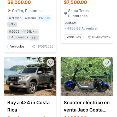
leather interior
Motocicletas,
$9,000.00
$7,500.00
Adventure Bikes y
Golfito, Puntarenas
Santa Teresa,
Touring
Puntarenas
Nissan
Xterra
2005
BMW
+3
F850 GS Adventure
2005
191k km
Vehículos
05/06/2026
Automática
+1
Vehículos
18/06/2026
Buy a 4x4 in Costa
Scooter eléctrico en
Rica
venta Jaco Costa