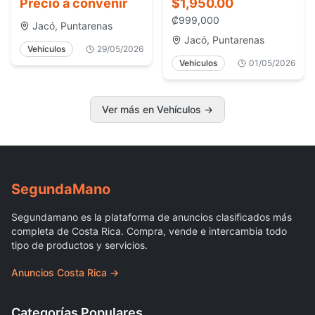
Rica casi nuevo
Precio a convenir
$1,950.00
₡999,000
Jacó, Puntarenas
Jacó, Puntarenas
Vehículos
29/05/2026
Vehículos
01/05/2026
Ver más en Vehículos →
Segunda
Mano
Segundamano es la plataforma de anuncios clasificados más
completa de Costa Rica. Compra, vende e intercambia todo
tipo de productos y servicios.
Anuncios Costa Rica →
Categorías Populares