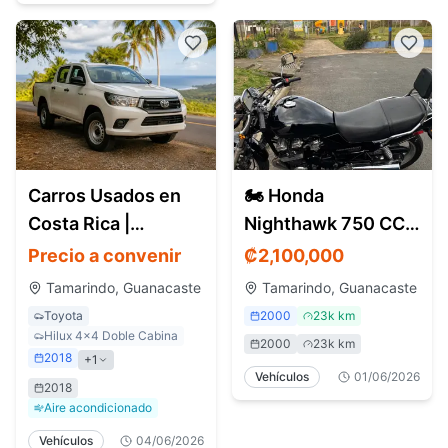
Carros Usados en
🏍️ Honda
Costa Rica |
Nighthawk 750 CC –
Encuentra
Modelo 2000
Precio a convenir
₡
2,100,000
Vehículos en Todo
Tamarindo, Guanacaste
Tamarindo, Guanacaste
el País
Toyota
2000
23k km
Hilux 4x4 Doble Cabina
2000
23k km
2018
+
1
Vehículos
01/06/2026
2018
Aire acondicionado
Vehículos
04/06/2026