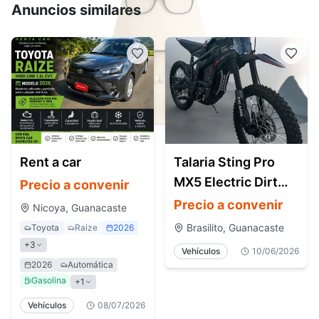
Anuncios similares
Rent a car
Talaria Sting Pro
MX5 Electric Dirt
Precio a convenir
Bike (Off-Road)
Precio a convenir
Nicoya, Guanacaste
Brasilito, Guanacaste
Toyota
Raize
2026
+
3
Vehículos
10/06/2026
2026
Automática
Gasolina
+
1
Vehículos
08/07/2026