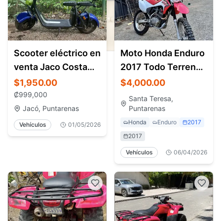
Scooter eléctrico en
Moto Honda Enduro
venta Jaco Costa
2017 Todo Terreno
Rica casi nuevo
– Santa Teresa
$1,950.00
$4,000.00
Costa Rica
₡999,000
Santa Teresa,
Jacó, Puntarenas
Puntarenas
Honda
Enduro
2017
Vehículos
01/05/2026
2017
Vehículos
06/04/2026