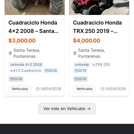
Cuadraciclo Honda
Cuadraciclo Honda
4x2 2008 – Santa
TRX 250 2019 –
Teresa Costa Rica
Santa Teresa Costa
$3,000.00
$4,000.00
Rica
Santa Teresa,
Santa Teresa,
Puntarenas
Puntarenas
Honda 4x2 2008
Honda
TRX 250
4x2 Cuadraciclo
2008
2019
2008
2019
Vehículos
06/04/2026
Vehículos
05/04/2026
Ver más en Vehículos →