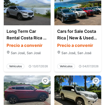
Long Term Car
Cars for Sale Costa
Rental Costa Rica |
Rica | New & Used
Monthly SUV & 4x4
Cars, SUVs & 4x4
Precio a convenir
Precio a convenir
Rentals for Expats
San José, San José
San José, San José
Vehículos
13/07/2026
Vehículos
04/07/2026