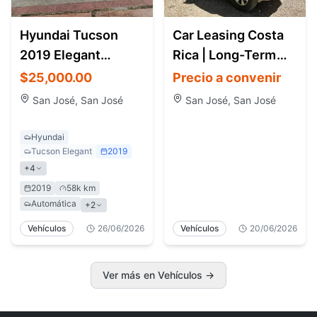
Hyundai Tucson
Car Leasing Costa
2019 Elegant
Rica | Long-Term
Edition
SUV & 4x4 for
$25,000.00
Precio a convenir
Expats
San José, San José
San José, San José
Hyundai
Tucson Elegant
2019
+
4
2019
58k km
Automática
+
2
Vehículos
26/06/2026
Vehículos
20/06/2026
Ver más en Vehículos
→