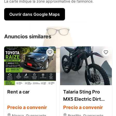
La carte indique la zone approximative de l’annonce.
Ouvrir dans Google Maps
Anuncios similares
Rent a car
Talaria Sting Pro
MX5 Electric Dirt
Bike (Off-Road)
Precio a convenir
Precio a convenir
Nicoya, Guanacaste
Brasilito, Guanacaste