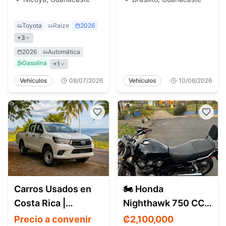
Toyota
Raize
2026
+
3
2026
Automática
Gasolina
+
1
Vehículos
08/07/2026
Vehículos
10/06/2026
Carros Usados en
🏍️ Honda
Costa Rica |
Nighthawk 750 CC –
Encuentra
Modelo 2000
Precio a convenir
₡
2,100,000