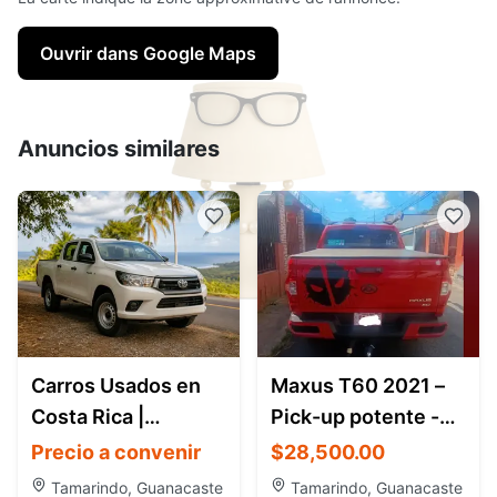
Ouvrir dans Google Maps
Anuncios similares
Carros Usados en
Maxus T60 2021 –
Costa Rica |
Pick-up potente -
Encuentra
Tamarindo
Precio a convenir
$28,500.00
Vehículos en Todo
Tamarindo, Guanacaste
Tamarindo, Guanacaste