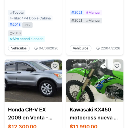
el País
Toyota
2021
Manual
Hilux 4x4 Doble Cabina
2021
Manual
2018
+
1
2018
Aire acondicionado
Vehículos
04/06/2026
Vehículos
22/04/2026
Honda CR-V EX
Kawasaki KX450
2009 en Venta –
motocross nueva en
Automático, Full
venta – Guanacaste
$12,300.00
$11,990.00