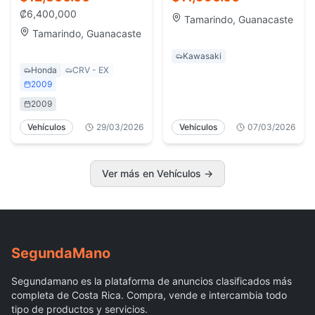
Extras - Tamarindo
Costa Rica
₡
6,400,000
Tamarindo, Guanacaste
Tamarindo, Guanacaste
Kawasaki
Honda
CRV - EX
2009
2009
Vehículos
29/03/2026
Vehículos
07/03/2026
Ver más en Vehículos
→
Segunda
Mano
Segundamano es la plataforma de anuncios clasificados más
completa de Costa Rica. Compra, vende e intercambia todo
tipo de productos y servicios.