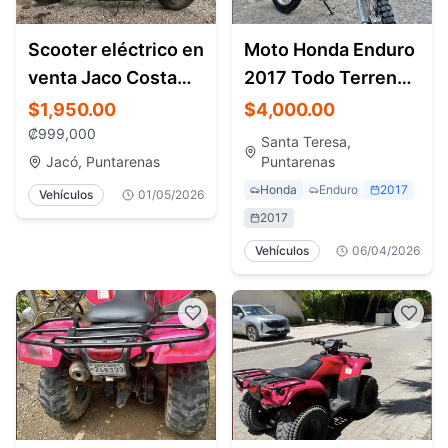
Scooter eléctrico en
Moto Honda Enduro
venta Jaco Costa
2017 Todo Terreno
Rica casi nuevo
– Santa Teresa
$1,950.00
$4,000.00
Costa Rica
₡
999,000
Santa Teresa,
Jacó, Puntarenas
Puntarenas
Honda
Enduro
2017
Vehículos
01/05/2026
2017
Vehículos
06/04/2026