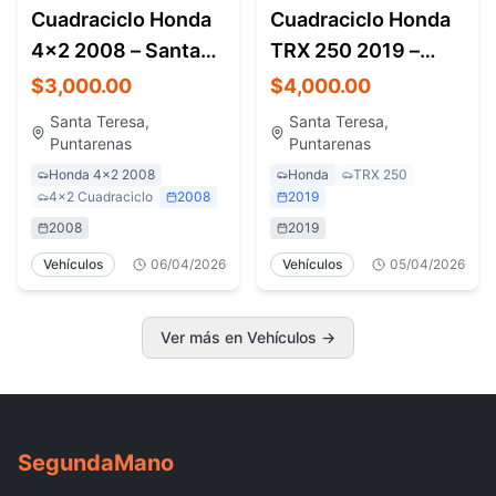
Cuadraciclo Honda
Cuadraciclo Honda
4x2 2008 – Santa
TRX 250 2019 –
Teresa Costa Rica
Santa Teresa Costa
$3,000.00
$4,000.00
Rica
Santa Teresa,
Santa Teresa,
Puntarenas
Puntarenas
Honda 4x2 2008
Honda
TRX 250
4x2 Cuadraciclo
2008
2019
2008
2019
Vehículos
06/04/2026
Vehículos
05/04/2026
Ver más en Vehículos
→
Segunda
Mano