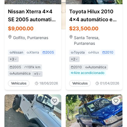
Nissan Xterra 4x4
Toyota Hilux 2010
SE 2005 automatic -
4x4 automático en
leather interior
venta Santa Teresa
$9,000.00
$23,500.00
Golfito, Puntarenas
Santa Teresa,
Puntarenas
Nissan
Xterra
2005
Toyota
Hilux
2010
+
3
+
2
2005
191k km
2010
Automática
Aire acondicionado
Automática
+
1
Vehículos
18/06/2026
Vehículos
01/04/2026