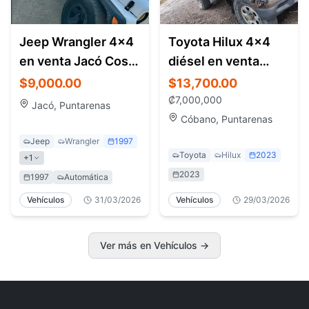
Jeep Wrangler 4x4
Toyota Hilux 4x4
en venta Jacó Costa
diésel en venta
Rica | Convertible,
Cóbano Costa Rica |
$9,000.00
$13,700.00
automático, ideal
Pickup confiable y
₡
7,000,000
Jacó, Puntarenas
playa
resistente
Cóbano, Puntarenas
Jeep
Wrangler
1997
Toyota
Hilux
2023
+
1
2023
1997
Automática
Vehículos
31/03/2026
Vehículos
29/03/2026
Ver más en Vehículos
→