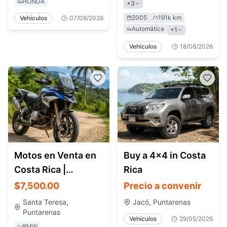
HONDA
+
3
2005
191k km
Vehículos
07/08/2026
Automática
+
1
Vehículos
18/06/2026
Motos en Venta en
Buy a 4x4 in Costa
Costa Rica |
Rica
Motocicletas,
$7,500.00
Precio a convenir
Adventure Bikes y
Santa Teresa,
Jacó, Puntarenas
Touring
Puntarenas
Vehículos
29/05/2026
BMW