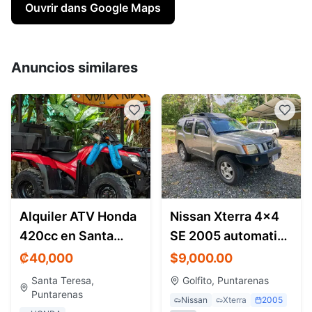
Ouvrir dans Google Maps
Anuncios similares
Alquiler ATV Honda
Nissan Xterra 4x4
420cc en Santa
SE 2005 automatic -
Teresa |
leather interior
₡
40,000
$9,000.00
Cuadraciclo con
Santa Teresa,
Golfito, Puntarenas
surf rack
Puntarenas
Nissan
Xterra
2005