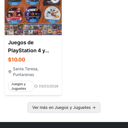
Juegos de
PlayStation 4 y
PlayStation 5 en
$10.00
venta – Santa
Santa Teresa,
Teresa Costa
Puntarenas
Juegos y
05/03/2026
Juguetes
Ver más en Juegos y Juguetes
→