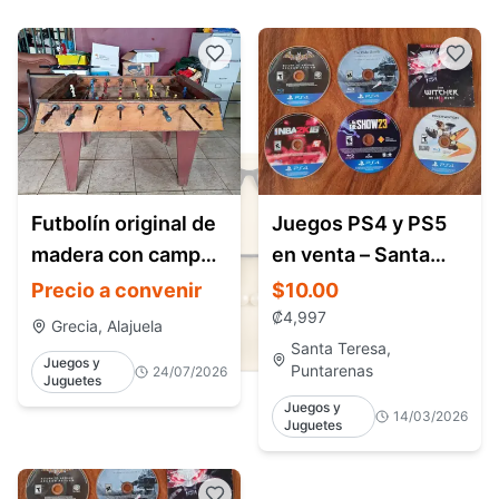
Futbolín original de
Juegos PS4 y PS5
madera con campo
en venta – Santa
de juego de vidrio
Teresa Costa Rica
Precio a convenir
$10.00
₡
4,997
Grecia, Alajuela
Santa Teresa,
Juegos y
Puntarenas
24/07/2026
Juguetes
Juegos y
14/03/2026
Juguetes