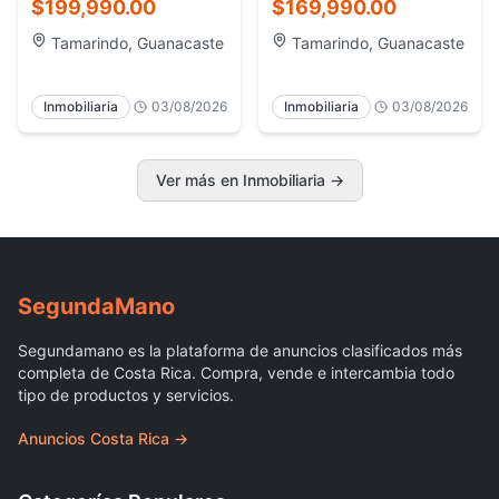
metros de Playa
playa
$199,990.00
$169,990.00
Potrero
Tamarindo, Guanacaste
Tamarindo, Guanacaste
Inmobiliaria
03/08/2026
Inmobiliaria
03/08/2026
Ver más en Inmobiliaria
→
Segunda
Mano
Segundamano es la plataforma de anuncios clasificados más
completa de Costa Rica. Compra, vende e intercambia todo
tipo de productos y servicios.
Anuncios Costa Rica →