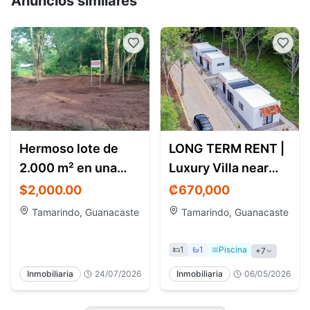
Anuncios similares
Hermoso lote de
LONG TERM RENT |
2.000 m² en una
Luxury Villa near
ubicación
Playa Avellanas
$2,000.00
₡
670,000
privilegiada
Tamarindo, Guanacaste
Tamarindo, Guanacaste
1
1
Piscina
+
7
Inmobiliaria
24/07/2026
Inmobiliaria
06/05/2026