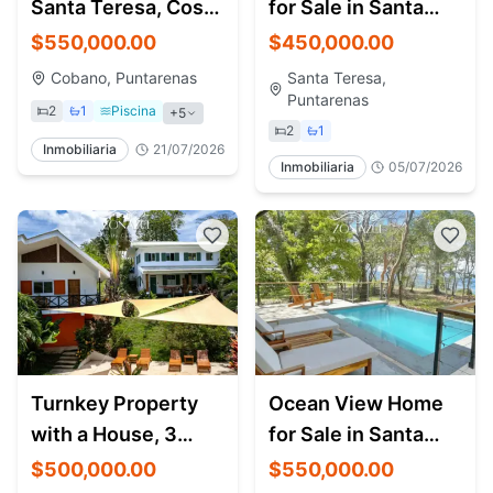
Santa Teresa, Costa
for Sale in Santa
Rica
Teresa Costa Rica
$550,000.00
$450,000.00
Cobano, Puntarenas
Santa Teresa,
Puntarenas
2
1
Piscina
+
5
2
1
Inmobiliaria
21/07/2026
Inmobiliaria
05/07/2026
Turnkey Property
Ocean View Home
with a House, 3
for Sale in Santa
Apartments, Pool
Teresa Costa Rica |
$500,000.00
$550,000.00