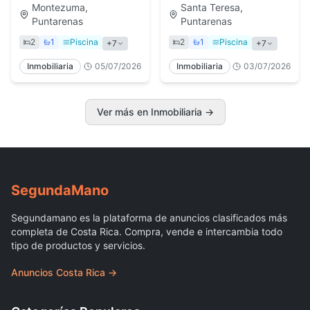
4min From
2 Bedroom
Montezuma,
Santa Teresa,
Montezuma
Puntarenas
Puntarenas
2
1
Piscina
2
1
Piscina
+
7
+
7
Inmobiliaria
05/07/2026
Inmobiliaria
03/07/2026
Ver más en Inmobiliaria
→
Segunda
Mano
Segundamano es la plataforma de anuncios clasificados más
completa de Costa Rica. Compra, vende e intercambia todo
tipo de productos y servicios.
Anuncios Costa Rica →