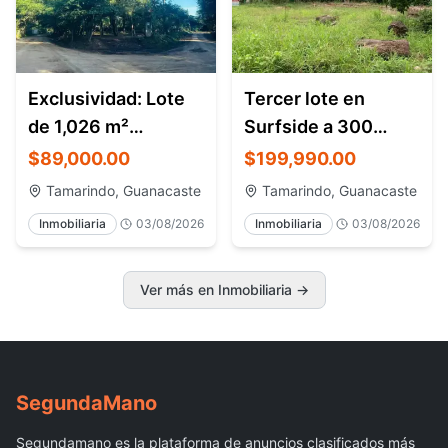
Exclusividad: Lote
Tercer lote en
de 1,026 m²
Surfside a 300
comercial y
metros de Playa
$89,000.00
$199,990.00
residencial.
Potrero
Tamarindo, Guanacaste
Tamarindo, Guanacaste
Inmobiliaria
03/08/2026
Inmobiliaria
03/08/2026
Ver más en Inmobiliaria
→
Segunda
Mano
Segundamano es la plataforma de anuncios clasificados más