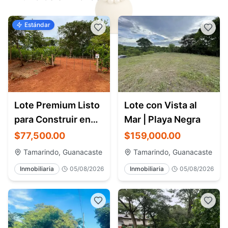
Estándar
Lote Premium Listo
Lote con Vista al
para Construir en
Mar | Playa Negra
Pinilla
$77,500.00
$159,000.00
Tamarindo, Guanacaste
Tamarindo, Guanacaste
Inmobiliaria
05/08/2026
Inmobiliaria
05/08/2026