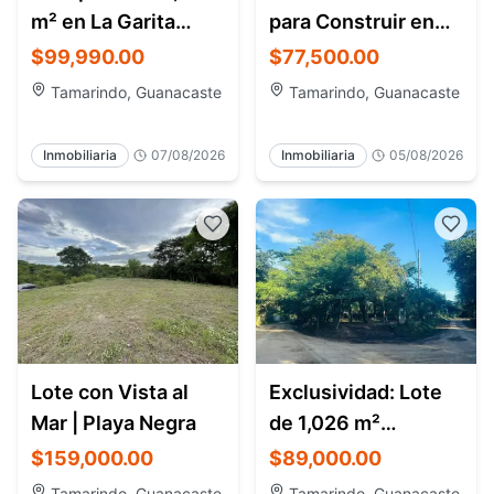
m² en La Garita
para Construir en
Nueva
Pinilla
$99,990.00
$77,500.00
Tamarindo, Guanacaste
Tamarindo, Guanacaste
Inmobiliaria
07/08/2026
Inmobiliaria
05/08/2026
Lote con Vista al
Exclusividad: Lote
Mar | Playa Negra
de 1,026 m²
comercial y
$159,000.00
$89,000.00
residencial.
Tamarindo, Guanacaste
Tamarindo, Guanacaste