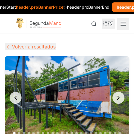
nerStart
header.proBannerPrice
✨
header.proBannerEnd
header.
🇪🇸
Volver a resultados