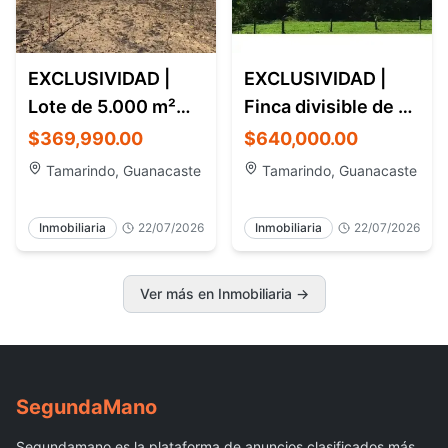
EXCLUSIVIDAD |
EXCLUSIVIDAD |
Lote de 5.000 m²
Finca divisible de 8
con vista a la bahía
hectáreas
$369,990.00
$640,000.00
de Flamingo
Tamarindo, Guanacaste
Tamarindo, Guanacaste
Inmobiliaria
22/07/2026
Inmobiliaria
22/07/2026
Ver más en Inmobiliaria →
Segunda
Mano
Segundamano es la plataforma de anuncios clasificados más