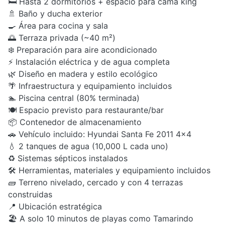
🛏️ Hasta 2 dormitorios + espacio para cama king
🚿 Baño y ducha exterior
🍳 Área para cocina y sala
🌅 Terraza privada (~40 m²)
❄️ Preparación para aire acondicionado
⚡ Instalación eléctrica y de agua completa
🌿 Diseño en madera y estilo ecológico
🌴 Infraestructura y equipamiento incluidos
🏊 Piscina central (80% terminada)
🍽️ Espacio previsto para restaurante/bar
📦 Contenedor de almacenamiento
🚗 Vehículo incluido: Hyundai Santa Fe 2011 4x4
💧 2 tanques de agua (10,000 L cada uno)
♻️ Sistemas sépticos instalados
🛠️ Herramientas, materiales y equipamiento incluidos
🧱 Terreno nivelado, cercado y con 4 terrazas
construidas
📍 Ubicación estratégica
🏖️ A solo 10 minutos de playas como Tamarindo