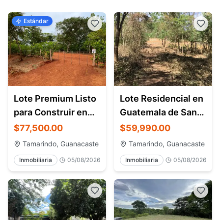
Estándar
Lote Premium Listo
Lote Residencial en
para Construir en
Guatemala de Santa
Pinilla
Rosa
$77,500.00
$59,990.00
Tamarindo, Guanacaste
Tamarindo, Guanacaste
Inmobiliaria
05/08/2026
Inmobiliaria
05/08/2026