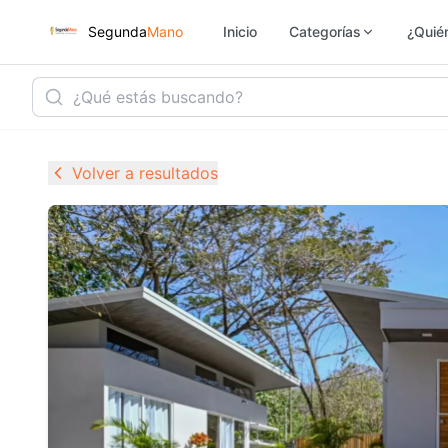
Segunda
Mano
Inicio
Categorías
¿Quié
Inmobiliaria
Ho
Volver a resultados
Vehículos
Se
Electrónica
M
Empleo
Ju