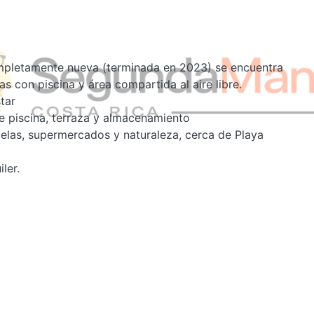
mpletamente nueva (terminada en 2023) se encuentra
 con piscina y área compartida al aire libre.
tar
e piscina, terraza y almacenamiento
elas, supermercados y naturaleza, cerca de Playa
ler.