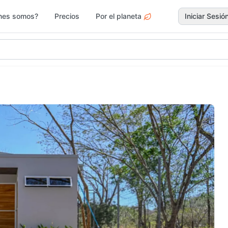
nes somos?
Precios
Por el planeta
Iniciar Sesió
gar y Jardín
Deportes
Electr
Moda y
rvicios
Jardín 
Accesorios
Ferrete
ascotas
Vacacionales
Drogue
egos y Juguetes
Actividades y Ocio
Surf &