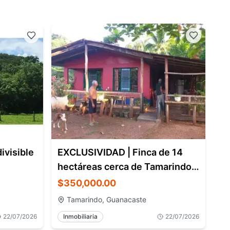
ivisible
EXCLUSIVIDAD | Finca de 14
hectáreas cerca de Tamarindo
con gran potencial de inversión
$350,000.00
Tamarindo, Guanacaste
22/07/2026
Inmobiliaria
22/07/2026