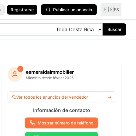
🇪🇸
n
Registrarse
Publicar un anuncio
ES
Buscar
odomésticos
y Plantas
esmeraldaimmobilier
Miembro desde février 2026
ría y
ría
Ver todas las
Ver todos los anuncios del vendedor
→
categorías
 Océano
Información de contacto
Mostrar número de teléfono