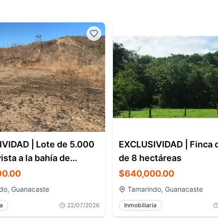
VIDAD | Lote de 5.000
EXCLUSIVIDAD | Finca d
ista a la bahía de
de 8 hectáreas
o
90.00
$640,000.00
do, Guanacaste
Tamarindo, Guanacaste
ia
22/07/2026
Inmobiliaria