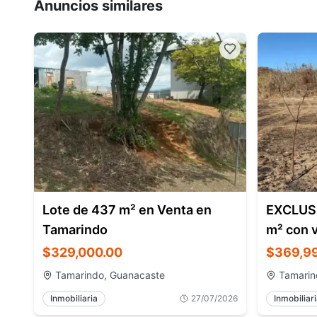
Anuncios similares
Lote de 437 m² en Venta en
EXCLUSI
Tamarindo
m² con v
Flaming
$329,000.00
$369,9
Tamarindo, Guanacaste
Tamarin
Inmobiliaria
27/07/2026
Inmobiliar