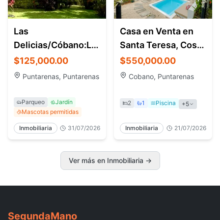
Las
Casa en Venta en
Delicias/Cóbano:Lote
Santa Teresa, Costa
908 con agua
Rica
$125,000.00
$550,000.00
pot./precio:$125.000/8618-
Puntarenas, Puntarenas
Cobano, Puntarenas
6327
Parqueo
Jardín
2
1
Piscina
+5
Mascotas permitidas
Inmobiliaria
31/07/2026
Inmobiliaria
21/07/2026
Ver más en Inmobiliaria →
Segunda
Mano