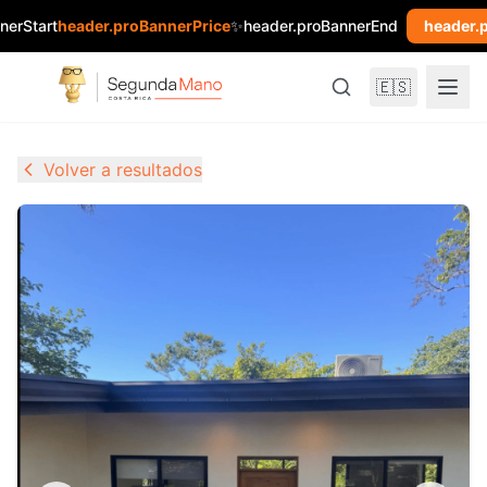
nerStart
header.proBannerPrice
✨
header.proBannerEnd
header.
🇪🇸
Volver a resultados