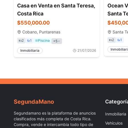
Casa en Venta en Santa Teresa,
Ocean Vi
Costa Rica
Santa T
$550,000.00
$450,0
Cobano, Puntarenas
Santa T
2
1
2
1
Piscina
+
5
Inmobiliar
Inmobiliaria
21/07/2026
Segunda
Mano
Categorí
Segundamano es la plataforma de anuncios
Inmobiliaria
clasificados más completa de Costa Rica.
Vehículos
Compra, vende e intercambia todo tipo de