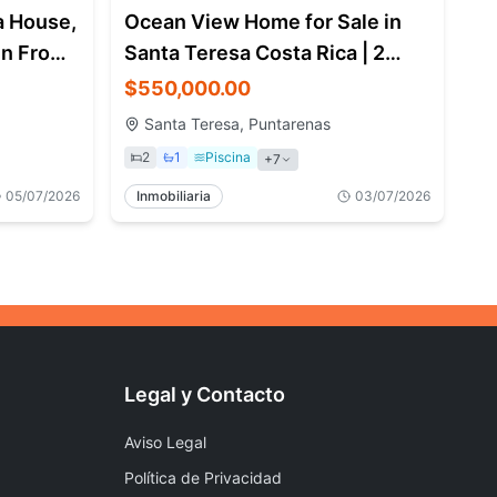
a House,
Ocean View Home for Sale in
in From
Santa Teresa Costa Rica | 2
Bedroom
$550,000.00
Santa Teresa, Puntarenas
2
1
Piscina
+
7
05/07/2026
Inmobiliaria
03/07/2026
Legal y Contacto
Aviso Legal
Política de Privacidad