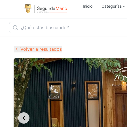
Inicio
Categorías
Inmobiliaria
Ho
Volver a resultados
Vehículos
Se
Electrónica
M
Empleo
Ju