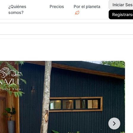
Iniciar Ses
¿Quiénes
Precios
Por el planeta
somos?
Registrars
gar y Jardín
Deportes
Electr
Moda y
rvicios
Jardín 
Accesorios
Ferrete
ascotas
Vacacionales
Drogue
egos y Juguetes
Actividades y Ocio
Surf &