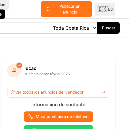
ión
Publicar un
🇪🇸
ES
anuncio
e
Buscar
odomésticos
y Plantas
lucac
Miembro desde février 2026
ría y
ría
Ver todas las
Ver todos los anuncios del vendedor
→
categorías
 Océano
Información de contacto
Mostrar número de teléfono