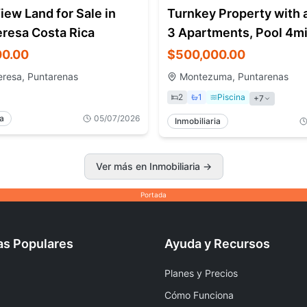
ew Land for Sale in
Turnkey Property with 
eresa Costa Rica
3 Apartments, Pool 4m
Montezuma
00.00
$500,000.00
eresa, Puntarenas
Montezuma, Puntarenas
2
1
Piscina
+
7
ia
05/07/2026
Inmobiliaria
Ver más en Inmobiliaria
→
Portada
as Populares
Ayuda y Recursos
Planes y Precios
Cómo Funciona