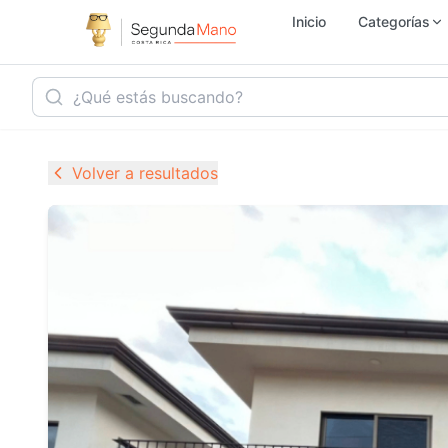
Inicio
Categorías
Inmobiliaria
Ho
Volver a resultados
Vehículos
Se
Electrónica
M
Empleo
Ju