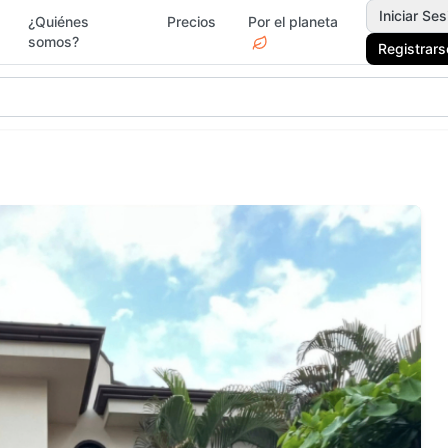
Iniciar Ses
¿Quiénes
Precios
Por el planeta
somos?
Registrars
gar y Jardín
Deportes
Electr
Moda y
rvicios
Jardín 
Accesorios
Ferrete
ascotas
Vacacionales
Drogue
egos y Juguetes
Actividades y Ocio
Surf &