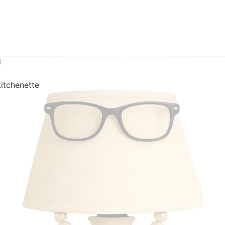
g
kitchenette