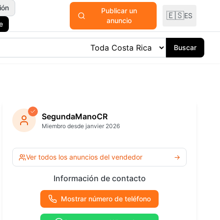
ión
Publicar un
🇪🇸
ES
anuncio
e
Buscar
odomésticos
y Plantas
SegundaManoCR
Miembro desde janvier 2026
ría y
ría
Ver todas las
Ver todos los anuncios del vendedor
→
categorías
 Océano
Información de contacto
Mostrar número de teléfono