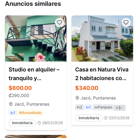
Anuncios similares
Studio en alquiler –
Casa en Natura Viva
tranquilo y
2 habitaciones con
equipado – Jacó
patio – Jacó Costa
$600.00
$340.00
Rica
₡
290,000
Jacó, Puntarenas
Jacó, Puntarenas
2
1
Parqueo
+
3
1
Amueblado
Inmobiliaria
22/03/2026
Inmobiliaria
28/03/2026