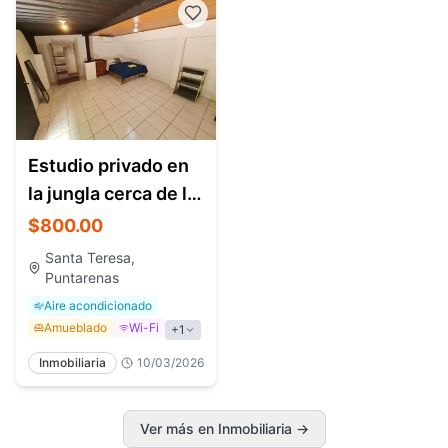
Estudio privado en
la jungla cerca de la
playa
$800.00
Santa Teresa,
Puntarenas
Aire acondicionado
Amueblado
Wi-Fi
+
1
Inmobiliaria
10/03/2026
Ver más en Inmobiliaria
→