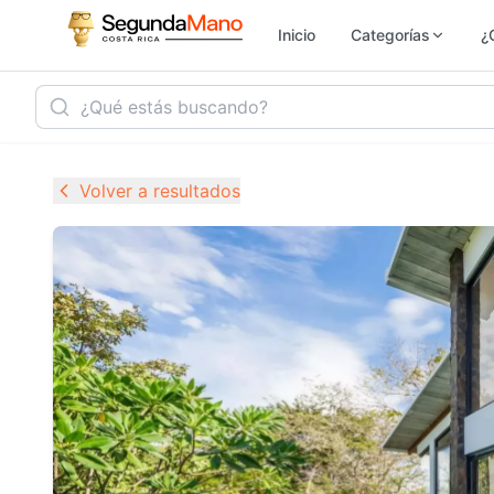
Inicio
Categorías
¿
Inmobiliaria
Ho
Volver a resultados
Vehículos
Se
Electrónica
M
Empleo
Ju