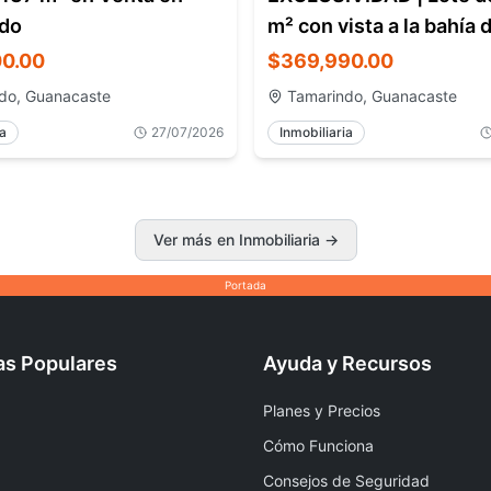
do
m² con vista a la bahía 
Flamingo
0.00
$369,990.00
do, Guanacaste
Tamarindo, Guanacaste
ia
27/07/2026
Inmobiliaria
Ver más en Inmobiliaria
→
Portada
as Populares
Ayuda y Recursos
Planes y Precios
Cómo Funciona
Consejos de Seguridad