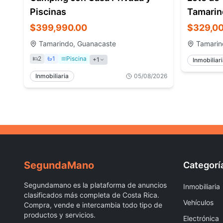
Piscinas
Tamarin
$399,990.00
$329,00
Tamarindo, Guanacaste
Tamarin
2
1
Piscina
+
1
Inmobiliar
Inmobiliaria
05/08/2026
Segunda
Mano
Categorí
Segundamano es la plataforma de anuncios
Inmobiliaria
clasificados más completa de Costa Rica.
Vehículos
Compra, vende e intercambia todo tipo de
productos y servicios.
Electrónica