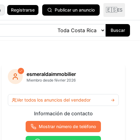
🇪🇸
n
Registrarse
Publicar un anuncio
ES
Buscar
odomésticos
y Plantas
esmeraldaimmobilier
Miembro desde février 2026
ría y
ría
Ver todas las
Ver todos los anuncios del vendedor
→
categorías
 Océano
Información de contacto
Mostrar número de teléfono