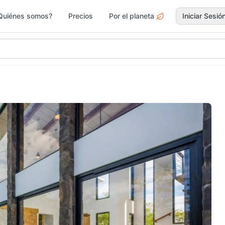
Quiénes somos?
Precios
Por el planeta
Iniciar Sesió
gar y Jardín
Deportes
Electr
Moda y
rvicios
Jardín 
Accesorios
Ferrete
ascotas
Vacacionales
Drogue
egos y Juguetes
Actividades y Ocio
Surf &