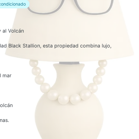
condicionado
y al Volcán
d Black Stallion, esta propiedad combina lujo,
l mar
volcán
nas.