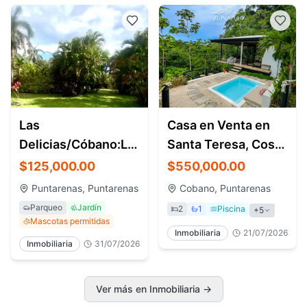
Las
Casa en Venta en
Delicias/Cóbano:Lote
Santa Teresa, Costa
908 con agua
Rica
$125,000.00
$550,000.00
pot./precio:$125.000/8618-
Puntarenas, Puntarenas
Cobano, Puntarenas
6327
Parqueo
Jardín
2
1
Piscina
+5
Mascotas permitidas
Inmobiliaria
21/07/2026
Inmobiliaria
31/07/2026
Ver más en Inmobiliaria →