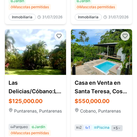
Jardín
Jardín
Mascotas permitidas
Mascotas permitidas
Inmobiliaria
31/07/2026
Inmobiliaria
31/07/2026
Las
Casa en Venta en
Delicias/Cóbano:Lote
Santa Teresa, Costa
908 con agua
Rica
$125,000.00
$550,000.00
pot./precio:$125.000/8618-
Puntarenas, Puntarenas
Cobano, Puntarenas
6327
Parqueo
Jardín
2
1
Piscina
+
5
Mascotas permitidas