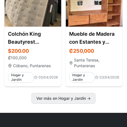
Colchón King
Mueble de Madera
Beautyrest
con Estantes y
Platinum – Santa
Espacio TV – Santa
$200.00
₡
250,000
Teresa Costa Rica
Teresa
₡
100,000
Santa Teresa,
Cóbano, Puntarenas
Puntarenas
Hogar y
Hogar y
05/04/2026
03/04/2026
Jardín
Jardín
Ver más en Hogar y Jardín
→