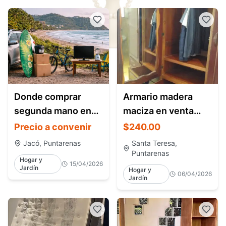
Donde comprar
Armario madera
segunda mano en
maciza en venta
Jaco Costa Rica
Santa Teresa Costa
Precio a convenir
$240.00
Rica | Con espejos,
Jacó, Puntarenas
Santa Teresa,
como nuevo
Puntarenas
Hogar y
15/04/2026
Jardín
Hogar y
06/04/2026
Jardín