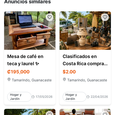
Anuncios similares
Mesa de café en
Clasificados en
teca y laurel ✨
Costa Rica compra y
venta en todo el
₡195,000
$2.00
país
Tamarindo, Guanacaste
Tamarindo, Guanacaste
Hogar y
Hogar y
17/05/2026
22/04/2026
Jardín
Jardín