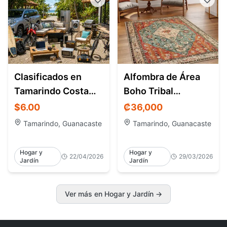
Clasificados en
Alfombra de Área
Tamarindo Costa
Boho Tribal
Rica compra y venta
152x213 cm –
$6.00
₡36,000
Lavable - Tamarindo
Tamarindo, Guanacaste
Tamarindo, Guanacaste
Hogar y
Hogar y
22/04/2026
29/03/2026
Jardín
Jardín
Ver más en Hogar y Jardín →