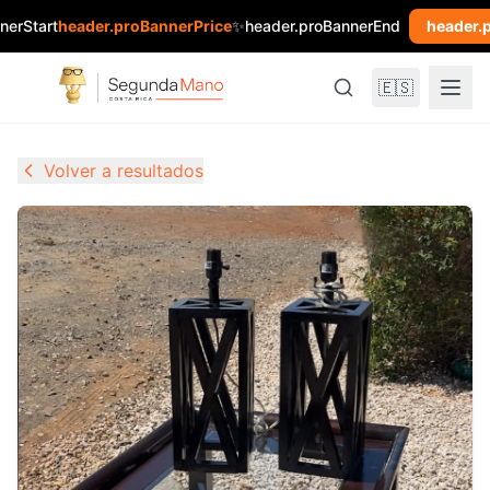
nerStart
header.proBannerPrice
✨
header.proBannerEnd
header.
🇪🇸
Volver a resultados