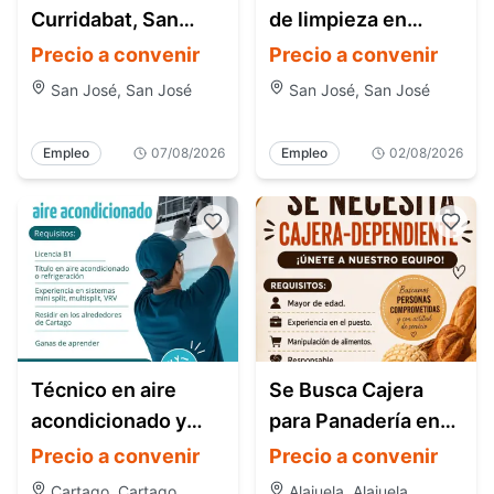
Curridabat, San
de limpieza en
José | Oferta de
Alajuela, Heredia y
Precio a convenir
Precio a convenir
empleo en Costa
San José | Empleo
San José, San José
San José, San José
Rica
Empleo
07/08/2026
Empleo
02/08/2026
Técnico en aire
Se Busca Cajera
acondicionado y
para Panadería en
refrigeración –
Costa Rica
Precio a convenir
Precio a convenir
Cartago
Cartago, Cartago
Alajuela, Alajuela