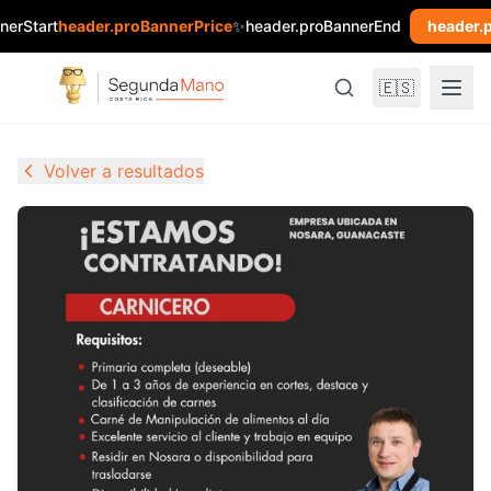
nerStart
header.proBannerPrice
✨
header.proBannerEnd
header.
🇪🇸
Volver a resultados