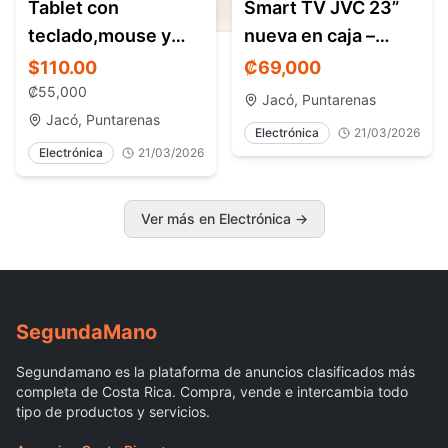
Tablet con
Smart TV JVC 23”
teclado,mouse y
nueva en caja –
lápiz – nueva – Jacó
Google TV – Jacó
$110.00
₡
69,000
/ Herradura Costa
Costa Rica
₡
55,000
Jacó, Puntarenas
Rica
Jacó, Puntarenas
Electrónica
21/03/2026
Electrónica
21/03/2026
Ver más en Electrónica
→
Segunda
Mano
Segundamano es la plataforma de anuncios clasificados más
completa de Costa Rica. Compra, vende e intercambia todo
tipo de productos y servicios.