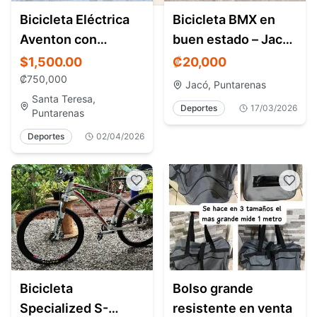
Bicicleta Eléctrica
Bicicleta BMX en
Aventon con
buen estado – Jacó
asiento niño – Como
Costa Rica
$1,500.00
₡
20,000
nueva Santa Teresa
₡
750,000
Jacó, Puntarenas
Santa Teresa,
Deportes
17/03/2026
Puntarenas
Deportes
02/04/2026
Bicicleta
Bolso grande
Specialized S-
resistente en venta