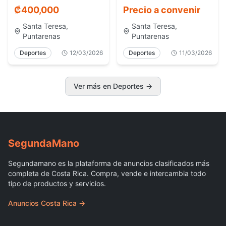
Works con
₡
400,000
Precio a convenir
suspensión Fox 32
Santa Teresa,
Santa Teresa,
Puntarenas
Puntarenas
Deportes
12/03/2026
Deportes
11/03/2026
Ver más en Deportes
→
Segunda
Mano
Segundamano es la plataforma de anuncios clasificados más
completa de Costa Rica. Compra, vende e intercambia todo
tipo de productos y servicios.
Anuncios Costa Rica →