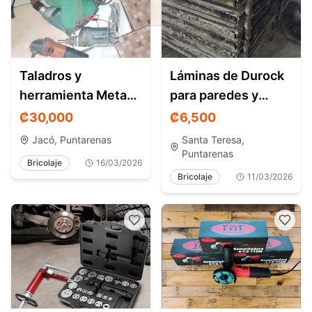
Taladros y
Láminas de Durock
herramienta Metabo
para paredes y
para reparar o
pisos
₡
30,000
₡
6,500
repuestos – Jacó
Jacó, Puntarenas
Santa Teresa,
Costa Ri
Puntarenas
Bricolaje
16/03/2026
Bricolaje
11/03/2026