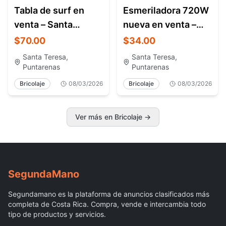
Tabla de surf en
Esmeriladora 720W
venta – Santa
nueva en venta –
Teresa Costa Rica
Santa Teresa Costa
$70.00
$34.00
Rica
Santa Teresa,
Santa Teresa,
Puntarenas
Puntarenas
Bricolaje
08/03/2026
Bricolaje
08/03/2026
Ver más en Bricolaje
→
Segunda
Mano
Segundamano es la plataforma de anuncios clasificados más
completa de Costa Rica. Compra, vende e intercambia todo
tipo de productos y servicios.