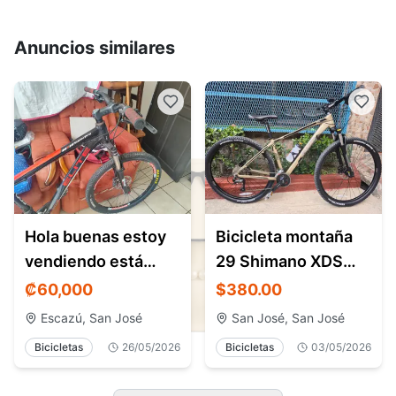
Anuncios similares
Hola buenas estoy
Bicicleta montaña
vendiendo está
29 Shimano XDS
bicicleta 26 está en
Sundance en venta
₡
60,000
$380.00
buen estado
Costa Rica
Escazú, San José
San José, San José
Bicicletas
26/05/2026
Bicicletas
03/05/2026