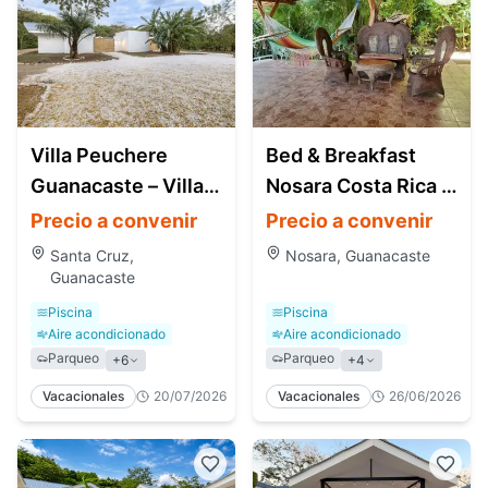
Villa Peuchere
Bed & Breakfast
Guanacaste – Villas,
Nosara Costa Rica |
Wellness y Eventos
Ocean View Hotel
Precio a convenir
Precio a convenir
Privados
Santa Cruz,
Nosara, Guanacaste
Guanacaste
Piscina
Piscina
Aire acondicionado
Aire acondicionado
Parqueo
Parqueo
+
6
+
4
Vacacionales
20/07/2026
Vacacionales
26/06/2026