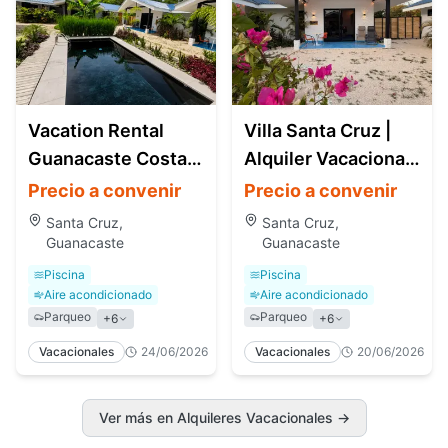
Vacation Rental
Villa Santa Cruz |
Guanacaste Costa
Alquiler Vacacional
Rica | Villa with Pool
cerca de Tamarindo
Precio a convenir
Precio a convenir
Santa Cruz,
Santa Cruz,
Guanacaste
Guanacaste
Piscina
Piscina
Aire acondicionado
Aire acondicionado
Parqueo
Parqueo
+
6
+
6
Vacacionales
24/06/2026
Vacacionales
20/06/2026
Ver más en Alquileres Vacacionales
→